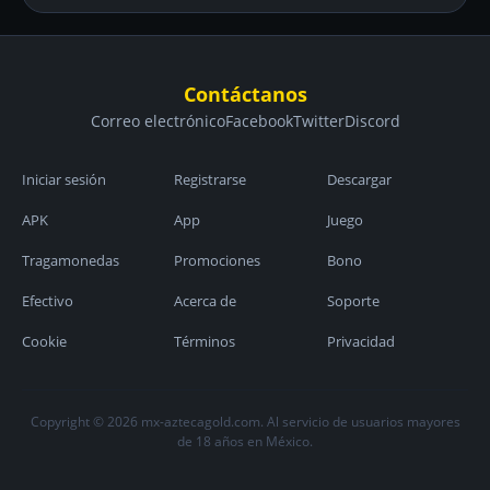
Contáctanos
Correo electrónico
Facebook
Twitter
Discord
Iniciar sesión
Registrarse
Descargar
APK
App
Juego
Tragamonedas
Promociones
Bono
Efectivo
Acerca de
Soporte
Cookie
Términos
Privacidad
Copyright © 2026 mx-aztecagold.com. Al servicio de usuarios mayores
de 18 años en México.