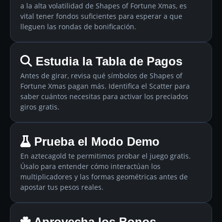
a la alta volatilidad de Shapes of Fortune Xmas, es
vital tener fondos suficientes para esperar a que
lleguen las rondas de bonificación.
Estudia la Tabla de Pagos
Antes de girar, revisa qué símbolos de Shapes of
Fortune Xmas pagan más. Identifica el Scatter para
saber cuántos necesitas para activar los preciados
giros gratis.
Prueba el Modo Demo
En aztecagold te permitimos probar el juego gratis.
Úsalo para entender cómo interactúan los
multiplicadores y las formas geométricas antes de
apostar tus pesos reales.
Aprovecha los Bonos