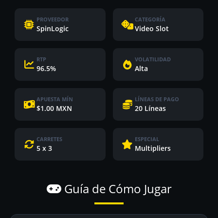
PROVEEDOR
CATEGORÍA
SpinLogic
Video Slot
RTP
VOLATILIDAD
96.5%
Alta
APUESTA MÍN
LÍNEAS DE PAGO
$1.00 MXN
20 Líneas
CARRETES
ESPECIAL
5 x 3
Multipliers
Guía de Cómo Jugar