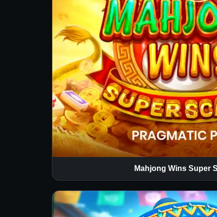
Mahjong Wins Super S