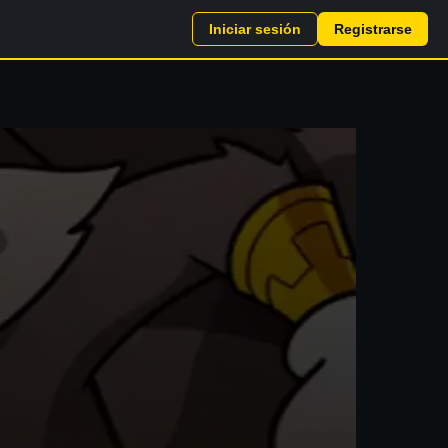
Iniciar sesión
Registrarse