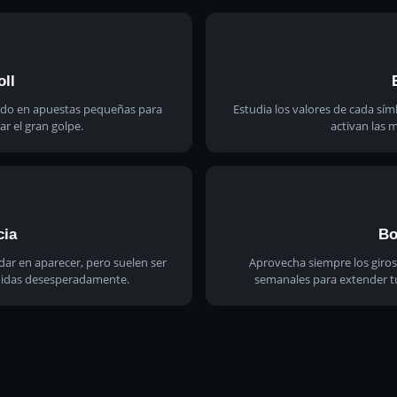
oll
saldo en apuestas pequeñas para
Estudia los valores de cada sím
ar el gran golpe.
activan las 
cia
Bo
dar en aparecer, pero suelen ser
Aprovecha siempre los giros
didas desesperadamente.
semanales para extender tu