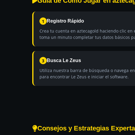
Guía de Cómo Jugar en azteca
1
Registro Rápido
Crea tu cuenta en aztecagold haciendo clic en e
toma un minuto completar tus datos básicos p
3
Busca Le Zeus
Utiliza nuestra barra de búsqueda o navega en
para encontrar Le Zeus e iniciar el software.
Consejos y Estrategias Expert