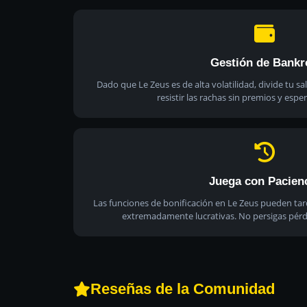
Gestión de Bankr
Dado que Le Zeus es de alta volatilidad, divide tu 
resistir las rachas sin premios y esper
Juega con Pacien
Las funciones de bonificación en Le Zeus pueden tar
extremadamente lucrativas. No persigas pér
Reseñas de la Comunidad