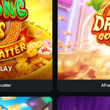
catter
AFun