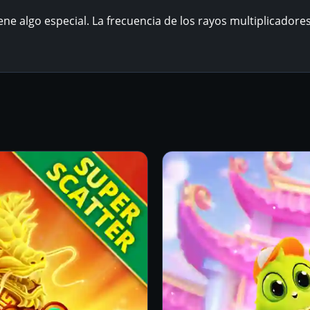
ne algo especial. La frecuencia de los rayos multiplicador