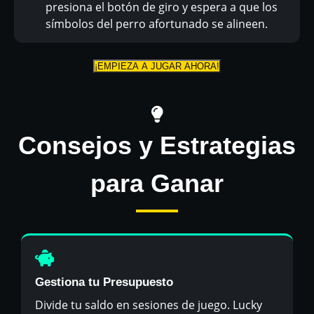
presiona el botón de giro y espera a que los
símbolos del perro afortunado se alineen.
¡EMPIEZA A JUGAR AHORA!
Consejos y Estrategias
para Ganar
Gestiona tu Presupuesto
Divide tu saldo en sesiones de juego. Lucky