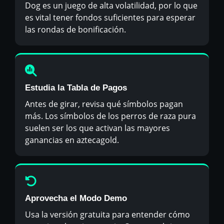
Dog es un juego de alta volatilidad, por lo que
es vital tener fondos suficientes para esperar
las rondas de bonificación.
Estudia la Tabla de Pagos
Antes de girar, revisa qué símbolos pagan
más. Los símbolos de los perros de raza pura
suelen ser los que activan las mayores
ganancias en aztecagold.
Aprovecha el Modo Demo
Usa la versión gratuita para entender cómo