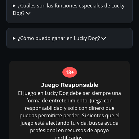
¿Cuáles son las funciones especiales de Lucky
Dog?
¿Cómo puedo ganar en Lucky Dog?
18+
Juego Responsable
El juego en Lucky Dog debe ser siempre una
forma de entretenimiento. Juega con
responsabilidad y solo con dinero que
puedas permitirte perder. Si sientes que el
juego está afectando tu vida, busca ayuda
profesional en recursos de apoyo
certificados.