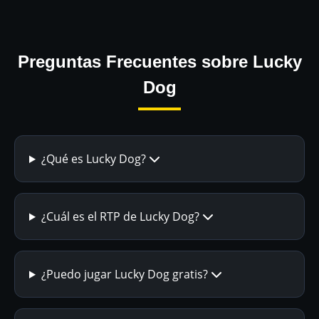
Preguntas Frecuentes sobre Lucky
Dog
¿Qué es Lucky Dog?
¿Cuál es el RTP de Lucky Dog?
¿Puedo jugar Lucky Dog gratis?