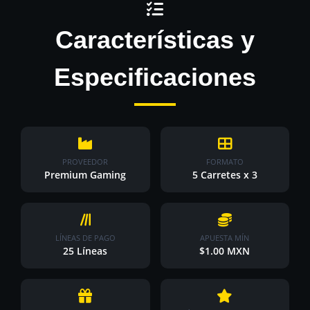
Características y
Especificaciones
PROVEEDOR
FORMATO
Premium Gaming
5 Carretes x 3
LÍNEAS DE PAGO
APUESTA MÍN
25 Líneas
$1.00 MXN